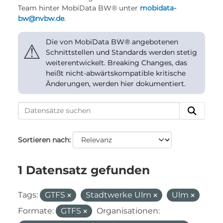
Team hinter MobiData BW® unter
mobidata-
bw@nvbw.de
.
Die von MobiData BW® angebotenen
⚠
Schnittstellen und Standards werden stetig
weiterentwickelt. Breaking Changes, das
heißt nicht-abwärtskompatible kritische
Änderungen, werden hier dokumentiert.
Sortieren nach
1 Datensatz gefunden
Tags:
GTFS
Stadtwerke Ulm
Ulm
Formate:
GTFS
Organisationen: