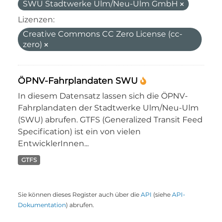
SWU Stadtwerke Ulm/Neu-Ulm GmbH
Lizenzen:
Creative Commons CC Zero License (cc-
zero)
ÖPNV-Fahrplandaten SWU
In diesem Datensatz lassen sich die ÖPNV-
Fahrplandaten der Stadtwerke Ulm/Neu-Ulm
(SWU) abrufen. GTFS (Generalized Transit Feed
Specification) ist ein von vielen
EntwicklerInnen...
GTFS
Sie können dieses Register auch über die
API
(siehe
API-
Dokumentation
) abrufen.