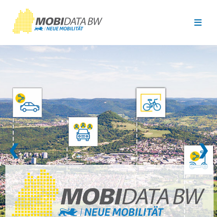
Überspringen zum Hauptinhalt
❮
❯