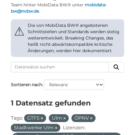
Team hinter MobiData BW® unter
mobidata-
bw@nvbw.de
.
Die von MobiData BW® angebotenen
⚠
Schnittstellen und Standards werden stetig
weiterentwickelt. Breaking Changes, das
heißt nicht-abwärtskompatible kritische
Änderungen, werden hier dokumentiert.
Sortieren nach
1 Datensatz gefunden
Tags:
GTFS
Ulm
ÖPNV
Stadtwerke Ulm
Lizenzen: