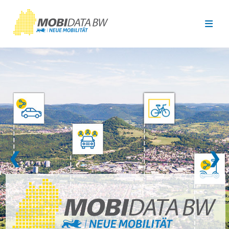
Überspringen zum Hauptinhalt
❮
❯