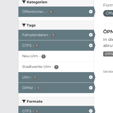
Kategorien
Form
Öffentlicher...
-
1
Öff
Tags
ÖPN
Fahrplandaten
-
1
In d
GTFS
-
abruf
1
GTFS
Neu-Ulm
-
1
Stadtwerke Ulm
-
1
Sie kö
Ulm
-
1
ÖPNV
-
1
Formate
GTFS
-
1