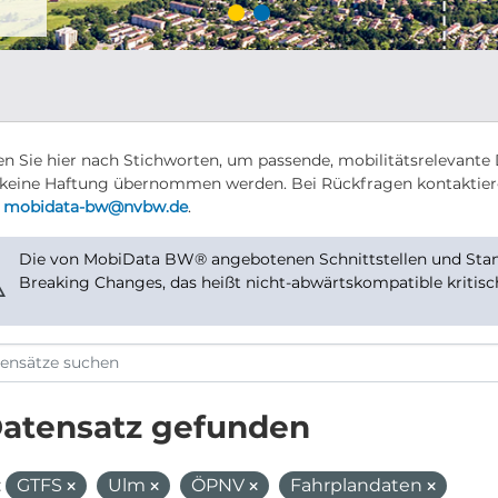
n Sie hier nach Stichworten, um passende, mobilitätsrelevante 
keine Haftung übernommen werden. Bei Rückfragen kontaktier
r
mobidata-bw@nvbw.de
.
Die von MobiData BW® angebotenen Schnittstellen und Stand
⚠
Breaking Changes, das heißt nicht-abwärtskompatible kritis
Datensatz gefunden
:
GTFS
Ulm
ÖPNV
Fahrplandaten