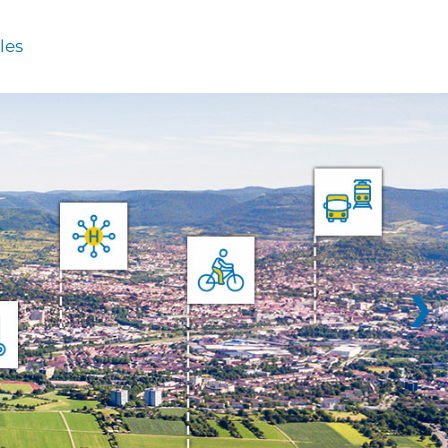
les
❯