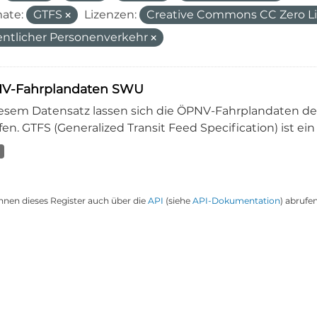
ate:
GTFS
Lizenzen:
Creative Commons CC Zero Li
entlicher Personenverkehr
V-Fahrplandaten SWU
iesem Datensatz lassen sich die ÖPNV-Fahrplandaten 
en. GTFS (Generalized Transit Feed Specification) ist ein
nnen dieses Register auch über die
API
(siehe
API-Dokumentation
) abrufen