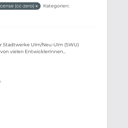
cense (cc-zero)
Kategorien:
der Stadtwerke Ulm/Neu-Ulm (SWU)
 von vielen EntwicklerInnen...
.