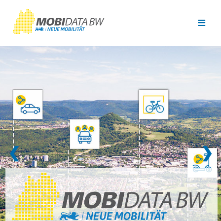
Überspringen zum Hauptinhalt
❮
❯