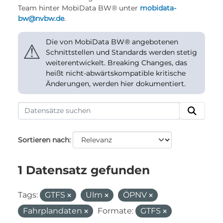
Team hinter MobiData BW® unter
mobidata-
bw@nvbw.de
.
Die von MobiData BW® angebotenen
⚠
Schnittstellen und Standards werden stetig
weiterentwickelt. Breaking Changes, das
heißt nicht-abwärtskompatible kritische
Änderungen, werden hier dokumentiert.
Sortieren nach
1 Datensatz gefunden
Tags:
GTFS
Ulm
ÖPNV
Fahrplandaten
Formate:
GTFS