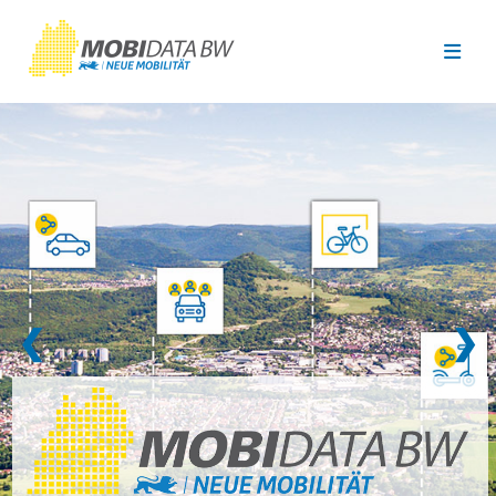
Überspringen zum Hauptinhalt
❮
❯