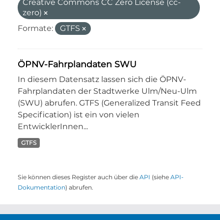
Creative Commons CC Zero License (cc-
zero)
Formate:
GTFS
ÖPNV-Fahrplandaten SWU
In diesem Datensatz lassen sich die ÖPNV-
Fahrplandaten der Stadtwerke Ulm/Neu-Ulm
(SWU) abrufen. GTFS (Generalized Transit Feed
Specification) ist ein von vielen
EntwicklerInnen...
GTFS
Sie können dieses Register auch über die
API
(siehe
API-
Dokumentation
) abrufen.