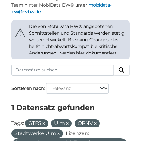
Team hinter MobiData BW® unter
mobidata-
bw@nvbw.de
.
Die von MobiData BW® angebotenen
⚠
Schnittstellen und Standards werden stetig
weiterentwickelt. Breaking Changes, das
heißt nicht-abwärtskompatible kritische
Änderungen, werden hier dokumentiert.
Sortieren nach
1 Datensatz gefunden
Tags:
GTFS
Ulm
ÖPNV
Stadtwerke Ulm
Lizenzen: