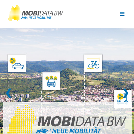
Überspringen zum Hauptinhalt
❮
❯