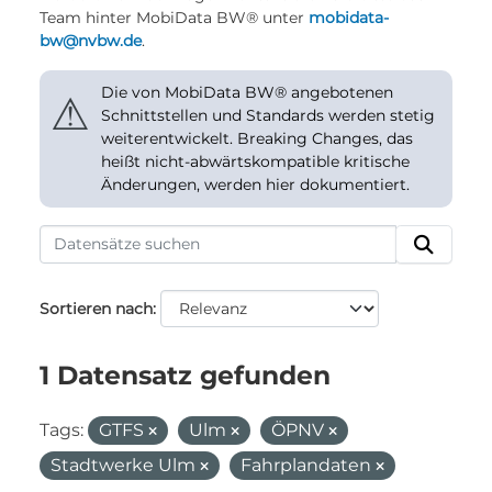
Team hinter MobiData BW® unter
mobidata-
bw@nvbw.de
.
Die von MobiData BW® angebotenen
⚠
Schnittstellen und Standards werden stetig
weiterentwickelt. Breaking Changes, das
heißt nicht-abwärtskompatible kritische
Änderungen, werden hier dokumentiert.
Sortieren nach
1 Datensatz gefunden
Tags:
GTFS
Ulm
ÖPNV
Stadtwerke Ulm
Fahrplandaten