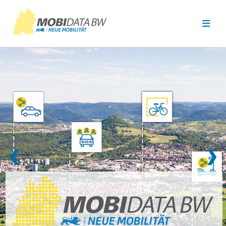
Überspringen zum Hauptinhalt
❮
❯