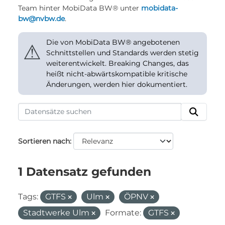
Team hinter MobiData BW® unter
mobidata-
bw@nvbw.de
.
Die von MobiData BW® angebotenen
⚠
Schnittstellen und Standards werden stetig
weiterentwickelt. Breaking Changes, das
heißt nicht-abwärtskompatible kritische
Änderungen, werden hier dokumentiert.
Sortieren nach
1 Datensatz gefunden
Tags:
GTFS
Ulm
ÖPNV
Stadtwerke Ulm
Formate:
GTFS