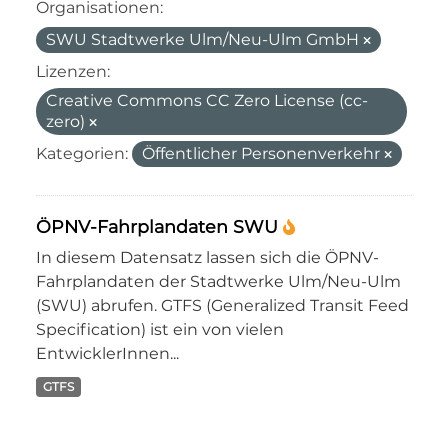
Organisationen:
SWU Stadtwerke Ulm/Neu-Ulm GmbH
Lizenzen:
Creative Commons CC Zero License (cc-
zero)
Kategorien:
Öffentlicher Personenverkehr
ÖPNV-Fahrplandaten SWU
In diesem Datensatz lassen sich die ÖPNV-
Fahrplandaten der Stadtwerke Ulm/Neu-Ulm
(SWU) abrufen. GTFS (Generalized Transit Feed
Specification) ist ein von vielen
EntwicklerInnen...
GTFS