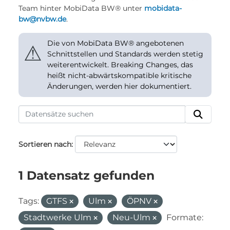
Team hinter MobiData BW® unter
mobidata-
bw@nvbw.de
.
Die von MobiData BW® angebotenen
⚠
Schnittstellen und Standards werden stetig
weiterentwickelt. Breaking Changes, das
heißt nicht-abwärtskompatible kritische
Änderungen, werden hier dokumentiert.
Sortieren nach
1 Datensatz gefunden
Tags:
GTFS
Ulm
ÖPNV
Stadtwerke Ulm
Neu-Ulm
Formate: