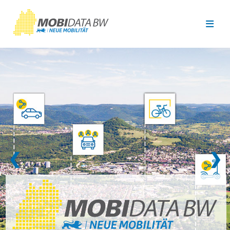
Überspringen zum Hauptinhalt
❮
❯