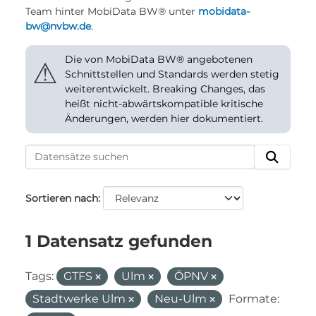
Team hinter MobiData BW® unter
mobidata-
bw@nvbw.de
.
Die von MobiData BW® angebotenen
⚠
Schnittstellen und Standards werden stetig
weiterentwickelt. Breaking Changes, das
heißt nicht-abwärtskompatible kritische
Änderungen, werden hier dokumentiert.
Sortieren nach
1 Datensatz gefunden
Tags:
GTFS
Ulm
ÖPNV
Stadtwerke Ulm
Neu-Ulm
Formate: