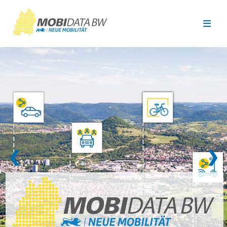
Überspringen zum Hauptinhalt
❮
❯