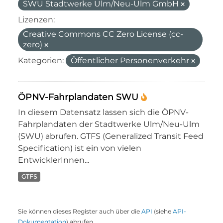
SWU Stadtwerke Ulm/Neu-Ulm GmbH
Lizenzen:
Creative Commons CC Zero License (cc-
zero)
Kategorien:
Öffentlicher Personenverkehr
ÖPNV-Fahrplandaten SWU
In diesem Datensatz lassen sich die ÖPNV-
Fahrplandaten der Stadtwerke Ulm/Neu-Ulm
(SWU) abrufen. GTFS (Generalized Transit Feed
Specification) ist ein von vielen
EntwicklerInnen...
GTFS
Sie können dieses Register auch über die
API
(siehe
API-
Dokumentation
) abrufen.