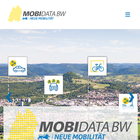
Überspringen zum Hauptinhalt
❮
❯