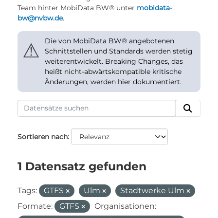
Team hinter MobiData BW® unter
mobidata-
bw@nvbw.de
.
Die von MobiData BW® angebotenen
⚠
Schnittstellen und Standards werden stetig
weiterentwickelt. Breaking Changes, das
heißt nicht-abwärtskompatible kritische
Änderungen, werden hier dokumentiert.
Sortieren nach
1 Datensatz gefunden
Tags:
GTFS
Ulm
Stadtwerke Ulm
Formate:
GTFS
Organisationen: