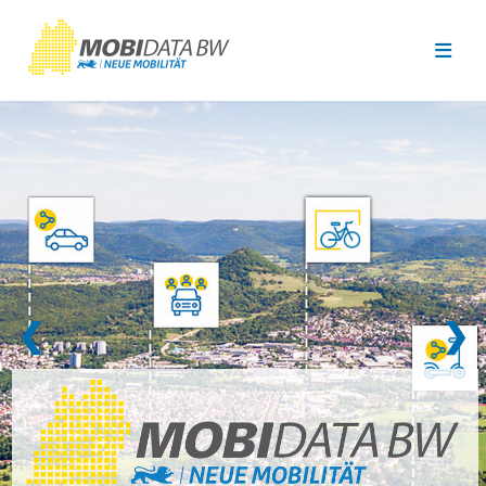
Überspringen zum Hauptinhalt
❮
❯