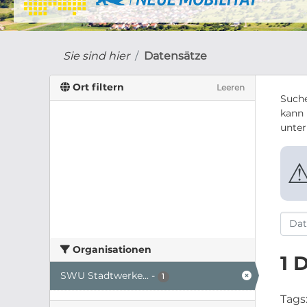
Sie sind hier
Datensätze
Ort filtern
Leeren
Suche
kann 
unte
Organisationen
1 
SWU Stadtwerke...
-
1
Tags