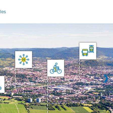
les
❯