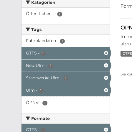
Kategorien
Form
Öffentlicher...
-
1
ÖPN
Tags
In d
Fahrplandaten
-
1
abruf
GTFS
-
GTFS
1
Neu-Ulm
-
1
Sie kö
Stadtwerke Ulm
-
1
Ulm
-
1
ÖPNV
-
1
Formate
GTFS
-
1