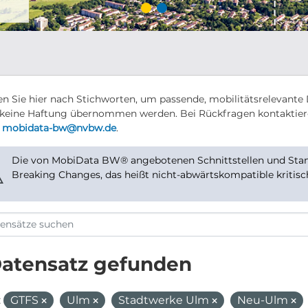
n Sie hier nach Stichworten, um passende, mobilitätsrelevante 
keine Haftung übernommen werden. Bei Rückfragen kontaktier
r
mobidata-bw@nvbw.de
.
Die von MobiData BW® angebotenen Schnittstellen und Stand
⚠
Breaking Changes, das heißt nicht-abwärtskompatible kritis
Datensatz gefunden
:
GTFS
Ulm
Stadtwerke Ulm
Neu-Ulm