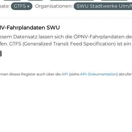
ate:
GTFS
Organisationen:
SWU Stadtwerke Ulm
V-Fahrplandaten SWU
iesem Datensatz lassen sich die ÖPNV-Fahrplandaten 
en. GTFS (Generalized Transit Feed Specification) ist ein
nnen dieses Register auch über die
API
(siehe
API-Dokumentation
) abrufen