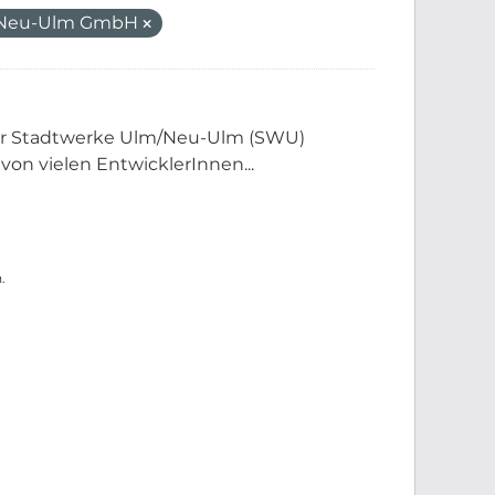
/Neu-Ulm GmbH
der Stadtwerke Ulm/Neu-Ulm (SWU)
 von vielen EntwicklerInnen...
.