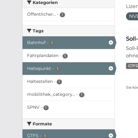
Kategorien
Lize
Öffentlicher...
-
1
NVB
Tags
Soll
Bahnhof
-
1
Soll
Fahrplandaten
-
ohne
1
GTFS
Haltepunkt
-
1
Haltestellen
-
1
Sie kö
mobilithek_category...
-
1
SPNV
-
1
Formate
GTFS
-
1