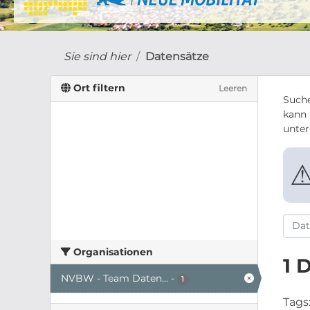
Sie sind hier
Datensätze
Ort filtern
Leeren
Suche
kann 
unte
Organisationen
1 
NVBW - Team Daten...
-
1
Tags