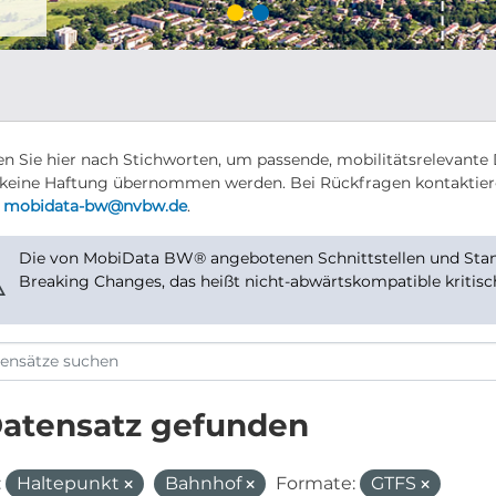
n Sie hier nach Stichworten, um passende, mobilitätsrelevante 
keine Haftung übernommen werden. Bei Rückfragen kontaktier
r
mobidata-bw@nvbw.de
.
Die von MobiData BW® angebotenen Schnittstellen und Stand
⚠
Breaking Changes, das heißt nicht-abwärtskompatible kritis
Datensatz gefunden
:
Haltepunkt
Bahnhof
Formate:
GTFS