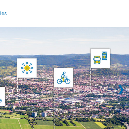
les
❯