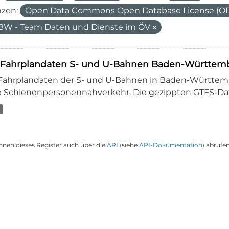
nzen:
Open Data Commons Open Database License (O
W - Team Daten und Dienste im ÖV
-Fahrplandaten S- und U-Bahnen Baden-Württemb
-Fahrplandaten der S- und U-Bahnen in Baden-Württembe
 Schienenpersonennahverkehr. Die gezippten GTFS-Dat
nnen dieses Register auch über die
API
(siehe
API-Dokumentation
) abrufen