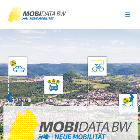
Überspringen zum Hauptinhalt
❮
❯