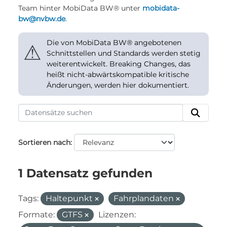
Team hinter MobiData BW® unter
mobidata-
bw@nvbw.de
.
Die von MobiData BW® angebotenen
⚠
Schnittstellen und Standards werden stetig
weiterentwickelt. Breaking Changes, das
heißt nicht-abwärtskompatible kritische
Änderungen, werden hier dokumentiert.
Sortieren nach
1 Datensatz gefunden
Tags:
Haltepunkt
Fahrplandaten
Formate:
GTFS
Lizenzen: