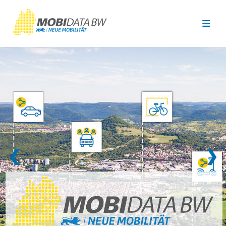
Überspringen zum Hauptinhalt
❮
❯