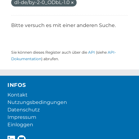
dl-de/by-2-0_ODbL-1.0
Bitte versuch es mit einer anderen Suche.
Sie können dieses Register auch über die
API
(siehe
API-
Dokumentation
) abrufen.
INFOS
Kontakt
Nutzungsbedingungen
Datenschutz
Impressum
Einloggen