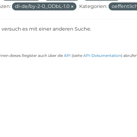
nzen:
dl-de/by-2-0_ODbL-1.0
Kategorien:
oeffentli
e versuch es mit einer anderen Suche.
nnen dieses Register auch über die
API
(siehe
API-Dokumentation
) abrufen