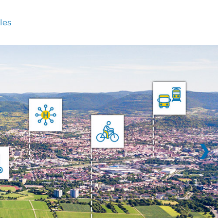
les
❯