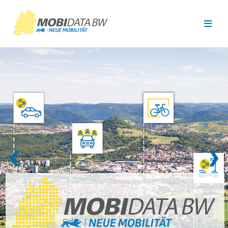
Überspringen zum Hauptinhalt
❮
❯