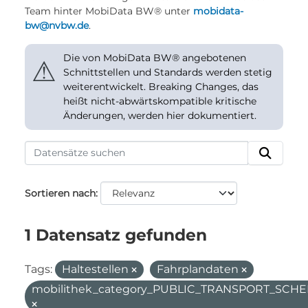
Team hinter MobiData BW® unter
mobidata-
bw@nvbw.de
.
Die von MobiData BW® angebotenen
⚠
Schnittstellen und Standards werden stetig
weiterentwickelt. Breaking Changes, das
heißt nicht-abwärtskompatible kritische
Änderungen, werden hier dokumentiert.
Sortieren nach
1 Datensatz gefunden
Tags:
Haltestellen
Fahrplandaten
mobilithek_category_PUBLIC_TRANSPORT_SC