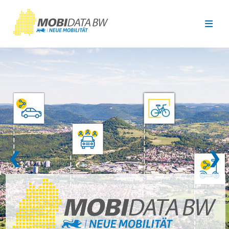
Überspringen zum Hauptinhalt
❮
❯