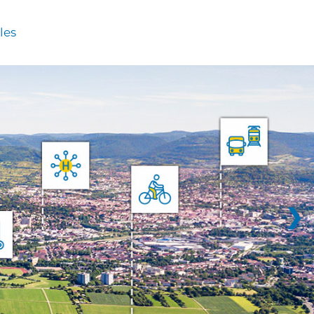
les
❯