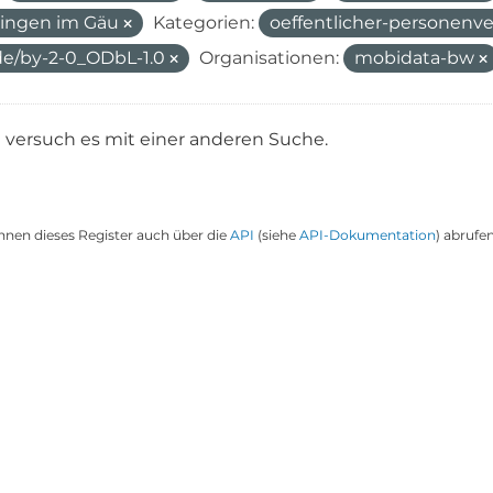
ingen im Gäu
Kategorien:
oeffentlicher-personenv
de/by-2-0_ODbL-1.0
Organisationen:
mobidata-bw
e versuch es mit einer anderen Suche.
nnen dieses Register auch über die
API
(siehe
API-Dokumentation
) abrufen