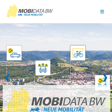
Überspringen zum Hauptinhalt
❮
❯