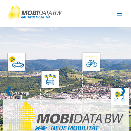
Überspringen zum Hauptinhalt
❮
❯