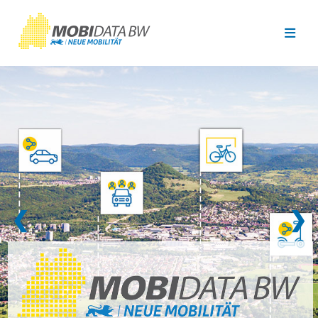
Überspringen zum Hauptinhalt
❮
❯