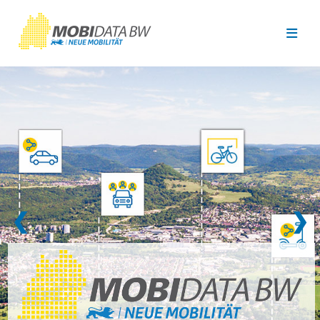
Überspringen zum Hauptinhalt
❮
❯