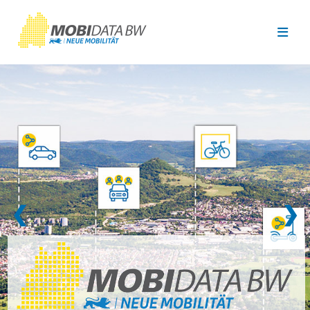
Überspringen zum Hauptinhalt
❮
❯