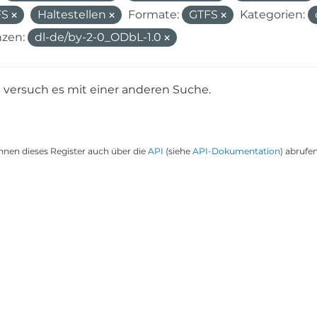
FS
Haltestellen
Formate:
GTFS
Kategorien:
nzen:
dl-de/by-2-0_ODbL-1.0
e versuch es mit einer anderen Suche.
nnen dieses Register auch über die
API
(siehe
API-Dokumentation
) abrufen