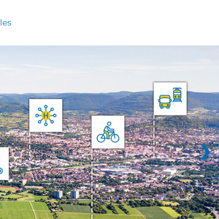
les
❯