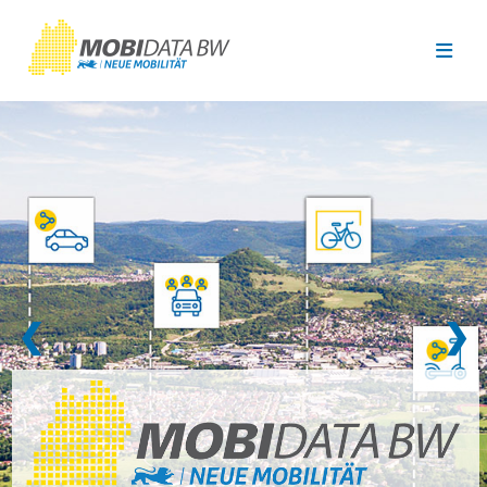
Überspringen zum Hauptinhalt
❮
❯