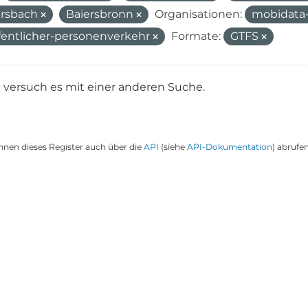
irsbach
Baiersbronn
Organisationen:
mobidata
fentlicher-personenverkehr
Formate:
GTFS
e versuch es mit einer anderen Suche.
nnen dieses Register auch über die
API
(siehe
API-Dokumentation
) abrufen