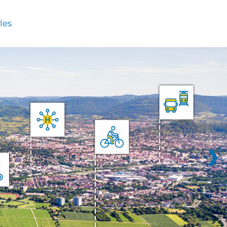
les
❯