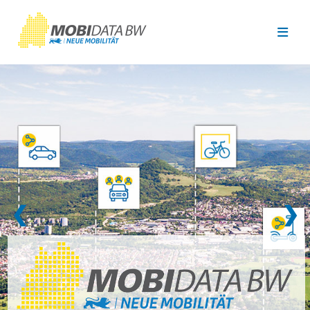
Überspringen zum Hauptinhalt
❮
❯