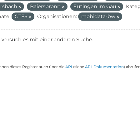
irsbach
Baiersbronn
Eutingen im Gäu
Kateg
ate:
GTFS
Organisationen:
mobidata-bw
e versuch es mit einer anderen Suche.
nnen dieses Register auch über die
API
(siehe
API-Dokumentation
) abrufen