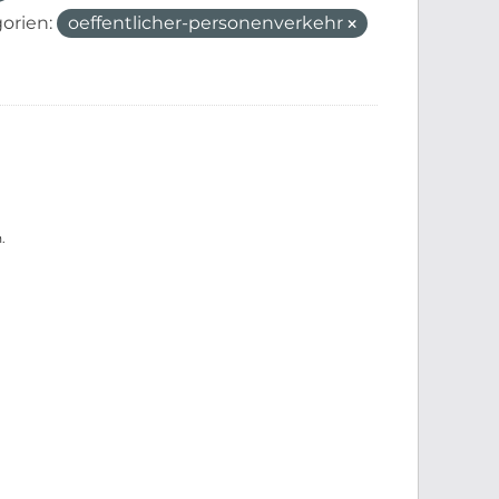
orien:
oeffentlicher-personenverkehr
.