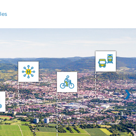
les
❯