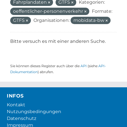
Fahrplandaten
GTFS
Kategorien:
oeffentlicher-personenverkehr
Formate:
GTFS
Organisationen:
mobidata-bw
Bitte versuch es mit einer anderen Suche.
Sie können dieses Register auch über die
API
(siehe
API-
Dokumentation
) abrufen.
INFOS
Kontakt
Nutzungsbedingungen
Datenschutz
Impressum