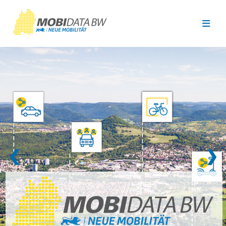
Überspringen zum Hauptinhalt
❮
❯