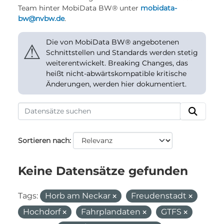
Team hinter MobiData BW® unter
mobidata-
bw@nvbw.de
.
Die von MobiData BW® angebotenen
⚠
Schnittstellen und Standards werden stetig
weiterentwickelt. Breaking Changes, das
heißt nicht-abwärtskompatible kritische
Änderungen, werden hier dokumentiert.
Sortieren nach
Keine Datensätze gefunden
Tags:
Horb am Neckar
Freudenstadt
Hochdorf
Fahrplandaten
GTFS