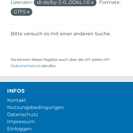
Lizenzen:
dl-de/by-2-0_ODbL-1.0
Formate:
GTFS
Bitte versuch es mit einer anderen Suche.
Sie können dieses Register auch über die
API
(siehe
API-
Dokumentation
) abrufen.
INFOS
Kontakt
Nutzungsbedingungen
Datenschutz
Impressum
Einloggen