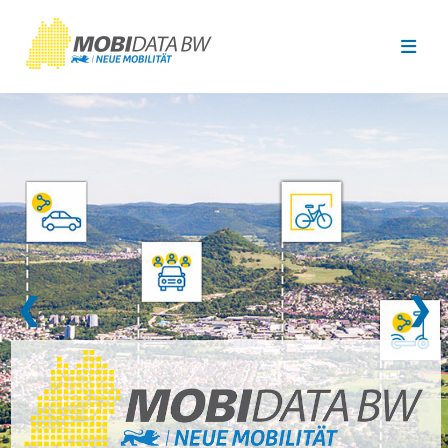
Überspringen zum Hauptinhalt
❮
❯