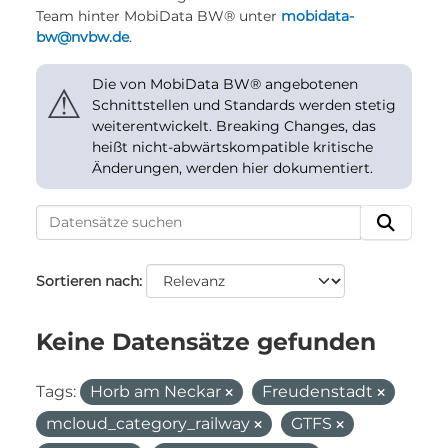
Team hinter MobiData BW® unter
mobidata-
bw@nvbw.de
.
Die von MobiData BW® angebotenen
⚠
Schnittstellen und Standards werden stetig
weiterentwickelt. Breaking Changes, das
heißt nicht-abwärtskompatible kritische
Änderungen, werden hier dokumentiert.
Sortieren nach
Keine Datensätze gefunden
Tags:
Horb am Neckar
Freudenstadt
mcloud_category_railway
GTFS