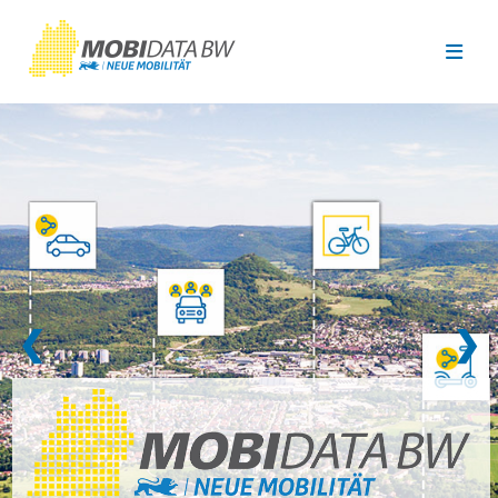
Überspringen zum Hauptinhalt
❮
❯