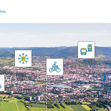
les
❯