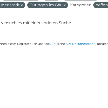
udenstadt
Eutingen im Gäu
Kategorien:
oeffe
e versuch es mit einer anderen Suche.
nnen dieses Register auch über die
API
(siehe
API-Dokumentation
) abrufen