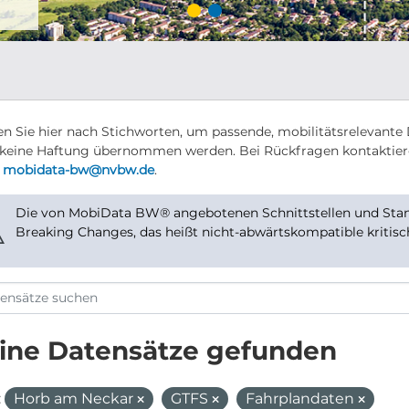
n Sie hier nach Stichworten, um passende, mobilitätsrelevante 
keine Haftung übernommen werden. Bei Rückfragen kontaktier
r
mobidata-bw@nvbw.de
.
Die von MobiData BW® angebotenen Schnittstellen und Stand
⚠
Breaking Changes, das heißt nicht-abwärtskompatible kritis
ine Datensätze gefunden
:
Horb am Neckar
GTFS
Fahrplandaten