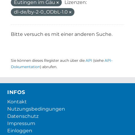
Eutingen im Gäu
Lizenzen:
dl-de/by-2-0_ODbL-1.0
Bitte versuch es mit einer anderen Suche.
Sie können dieses Register auch über die
API
(siehe
API-
Dokumentation
) abrufen.
INFOS
Kontakt
Nutzungsbedingungen
Datenschutz
Impressum
Einloggen