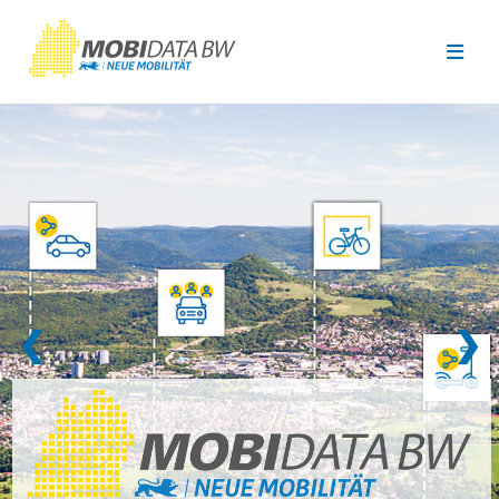
Überspringen zum Hauptinhalt
❮
❯