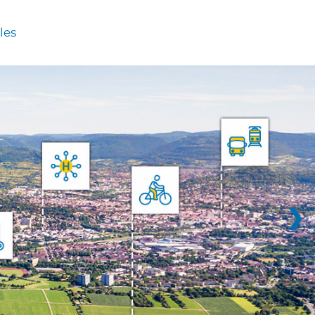
les
❯