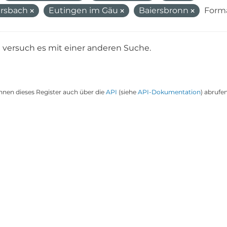
irsbach
Eutingen im Gäu
Baiersbronn
Forma
e versuch es mit einer anderen Suche.
nnen dieses Register auch über die
API
(siehe
API-Dokumentation
) abrufen