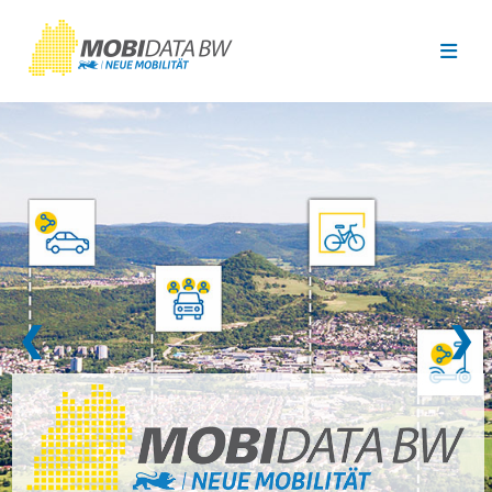
Überspringen zum Hauptinhalt
❮
❯