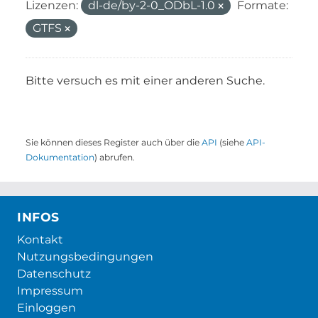
Lizenzen:
dl-de/by-2-0_ODbL-1.0
Formate:
GTFS
Bitte versuch es mit einer anderen Suche.
Sie können dieses Register auch über die
API
(siehe
API-
Dokumentation
) abrufen.
INFOS
Kontakt
Nutzungsbedingungen
Datenschutz
Impressum
Einloggen