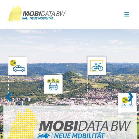
Überspringen zum Hauptinhalt
❮
❯