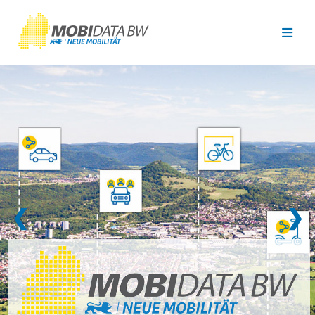
Überspringen zum Hauptinhalt
❮
❯