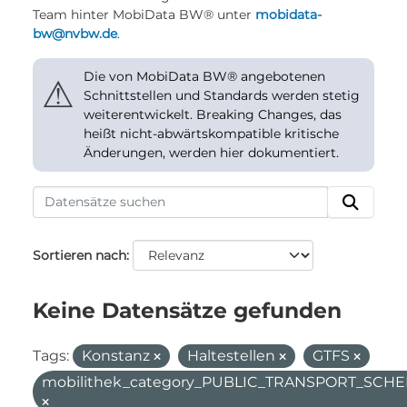
Team hinter MobiData BW® unter
mobidata-
bw@nvbw.de
.
Die von MobiData BW® angebotenen
⚠
Schnittstellen und Standards werden stetig
weiterentwickelt. Breaking Changes, das
heißt nicht-abwärtskompatible kritische
Änderungen, werden hier dokumentiert.
Sortieren nach
Keine Datensätze gefunden
Tags:
Konstanz
Haltestellen
GTFS
mobilithek_category_PUBLIC_TRANSPORT_SC