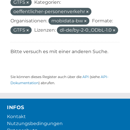
GTFS
Kategorien:
oeffentlicher-personenverkehr
Organisationen:
mobidata-bw
Formate:
GTFS
Lizenzen:
dl-de/by-2-0_ODbL-1.0
Bitte versuch es mit einer anderen Suche.
Sie können dieses Register auch über die
API
(siehe
API-
Dokumentation
) abrufen.
INFOS
Kontakt
Nutzungsbedingungen