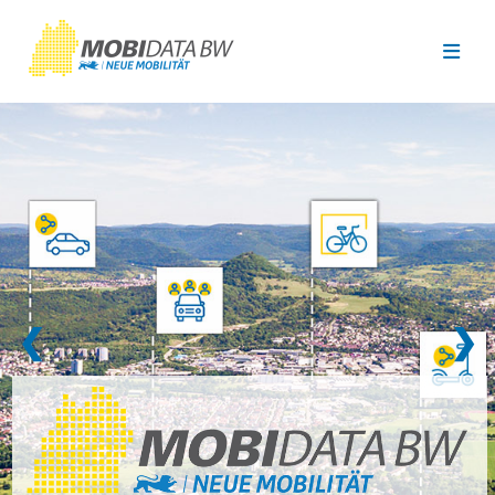
Überspringen zum Hauptinhalt
❮
❯