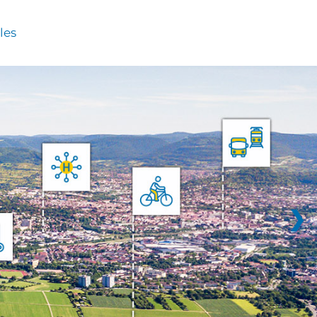
les
❯