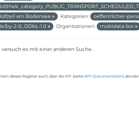
bilithek_category_PUBLIC_TRANSPORT_SCHEDULED
olfzell am Bodensee
Kategorien:
oeffentlicher-per
de/by-2-0_ODbL-1.0
Organisationen:
mobidata-bw
e versuch es mit einer anderen Suche.
nnen dieses Register auch über die
API
(siehe
API-Dokumentation
) abrufen