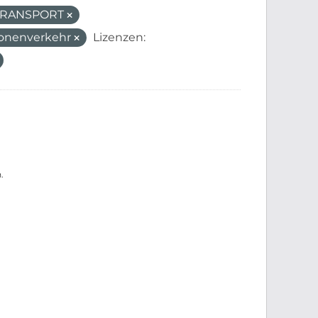
_TRANSPORT
sonenverkehr
Lizenzen:
.