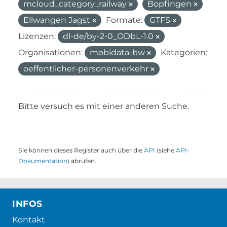
mcloud_category_railway
Bopfingen
Ellwangen Jagst
Formate:
GTFS
Lizenzen:
dl-de/by-2-0_ODbL-1.0
Organisationen:
mobidata-bw
Kategorien:
oeffentlicher-personenverkehr
Bitte versuch es mit einer anderen Suche.
Sie können dieses Register auch über die
API
(siehe
API-
Dokumentation
) abrufen.
INFOS
Kontakt