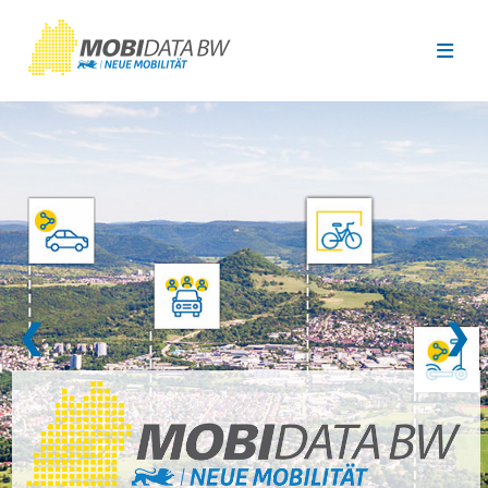
Überspringen zum Hauptinhalt
❮
❯