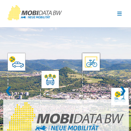
Überspringen zum Hauptinhalt
❮
❯