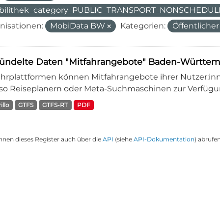
bilithek_category_PUBLIC_TRANSPORT_NONSCHEDU
nisationen:
MobiData BW
Kategorien:
Öffentliche
ündelte Daten "Mitfahrangebote" Baden-Württe
ahrplattformen können Mitfahrangebote ihrer Nutzer:inn
so Reiseplanern oder Meta-Suchmaschinen zur Verfügung 
llo
GTFS
GTFS-RT
PDF
nnen dieses Register auch über die
API
(siehe
API-Dokumentation
) abrufen