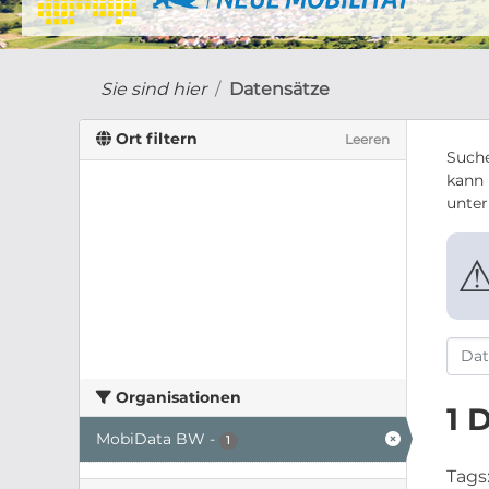
Sie sind hier
Datensätze
Ort filtern
Leeren
Suche
kann 
unte
Organisationen
1 
MobiData BW
-
1
Tags