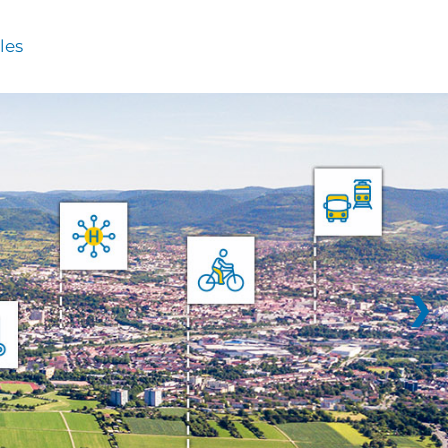
les
❯