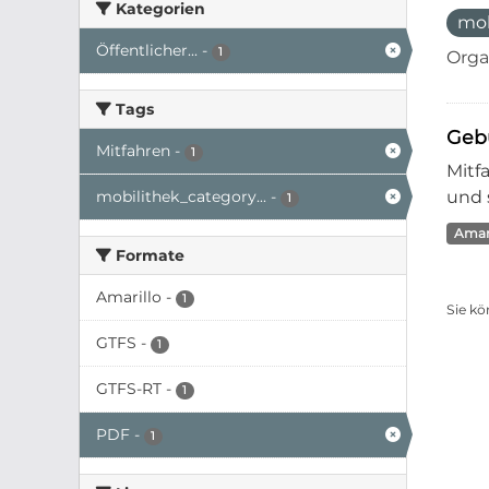
Kategorien
mo
Öffentlicher...
-
1
Orga
Tags
Geb
Mitfahren
-
1
Mitf
mobilithek_category...
-
und 
1
Amari
Formate
Amarillo
-
1
Sie kö
GTFS
-
1
GTFS-RT
-
1
PDF
-
1