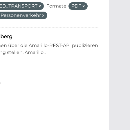
LED_TRANSPORT
Formate:
PDF
r Personenverkehr
mberg
en über die Amarillo-REST-API publizieren
stellen. Amarillo...
.