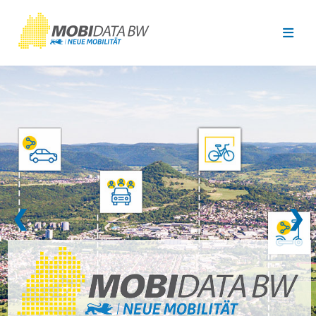
Überspringen zum Hauptinhalt
❮
❯