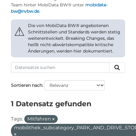
Team hinter MobiData BW® unter
mobidata-
bw@nvbw.de
.
Die von MobiData BW® angebotenen
⚠
Schnittstellen und Standards werden stetig
weiterentwickelt. Breaking Changes, das
heißt nicht-abwärtskompatible kritische
Änderungen, werden hier dokumentiert.
Sortieren nach
1 Datensatz gefunden
Tags:
Mitfahren
mobilithek_subcategory_PARK_AND_DRIVE_STO