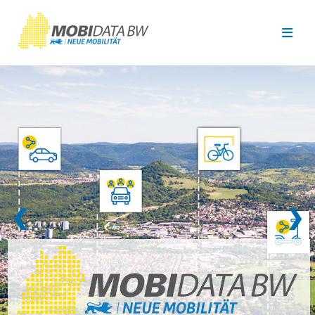
Überspringen zum Hauptinhalt
❮
❯