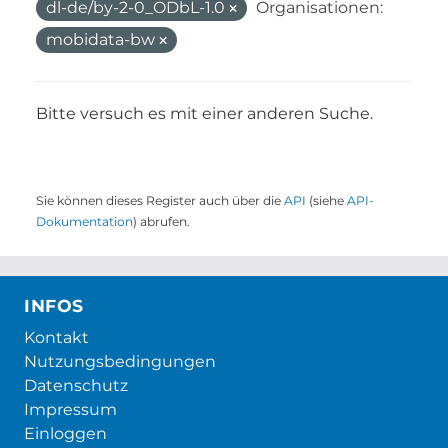
dl-de/by-2-0_ODbL-1.0
Organisationen:
mobidata-bw
Bitte versuch es mit einer anderen Suche.
Sie können dieses Register auch über die
API
(siehe
API-
Dokumentation
) abrufen.
INFOS
Kontakt
Nutzungsbedingungen
Datenschutz
Impressum
Einloggen