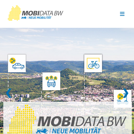
Überspringen zum Hauptinhalt
❮
❯