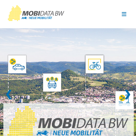
Überspringen zum Hauptinhalt
❮
❯