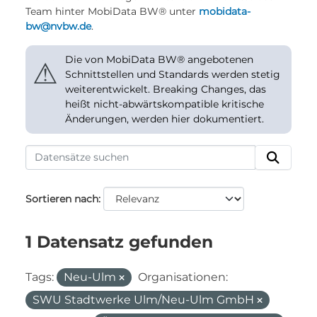
Team hinter MobiData BW® unter
mobidata-
bw@nvbw.de
.
Die von MobiData BW® angebotenen
⚠
Schnittstellen und Standards werden stetig
weiterentwickelt. Breaking Changes, das
heißt nicht-abwärtskompatible kritische
Änderungen, werden hier dokumentiert.
Sortieren nach
1 Datensatz gefunden
Tags:
Neu-Ulm
Organisationen:
SWU Stadtwerke Ulm/Neu-Ulm GmbH