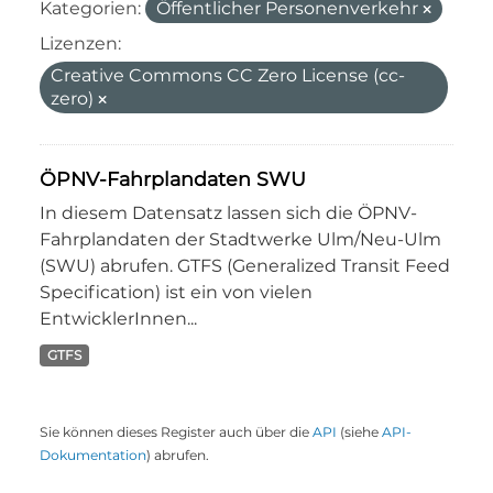
Kategorien:
Öffentlicher Personenverkehr
Lizenzen:
Creative Commons CC Zero License (cc-
zero)
ÖPNV-Fahrplandaten SWU
In diesem Datensatz lassen sich die ÖPNV-
Fahrplandaten der Stadtwerke Ulm/Neu-Ulm
(SWU) abrufen. GTFS (Generalized Transit Feed
Specification) ist ein von vielen
EntwicklerInnen...
GTFS
Sie können dieses Register auch über die
API
(siehe
API-
Dokumentation
) abrufen.