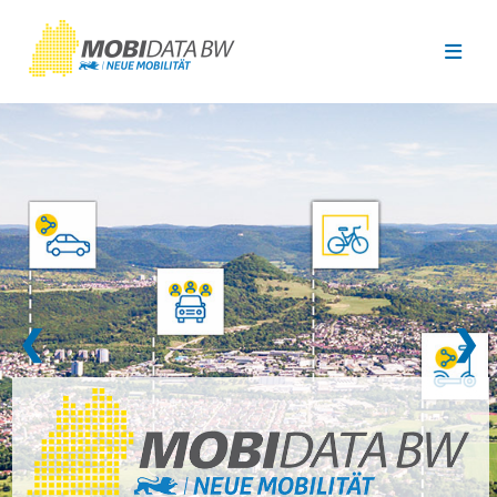
Überspringen zum Hauptinhalt
❮
❯