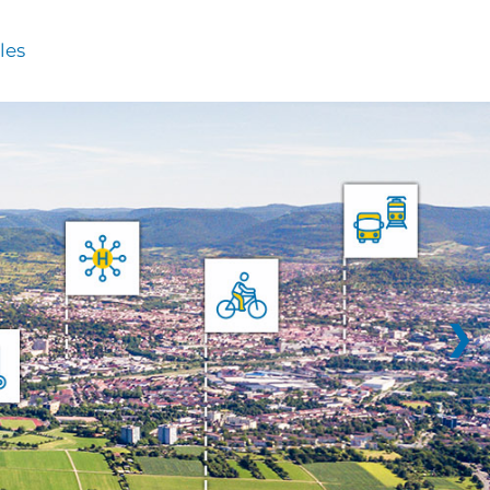
les
❯