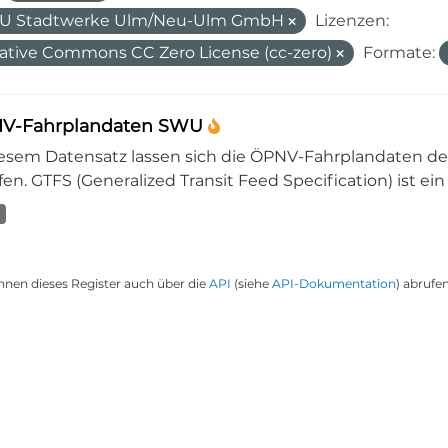
U Stadtwerke Ulm/Neu-Ulm GmbH
Lizenzen:
ative Commons CC Zero License (cc-zero)
Formate:
V-Fahrplandaten SWU
iesem Datensatz lassen sich die ÖPNV-Fahrplandaten 
en. GTFS (Generalized Transit Feed Specification) ist ein
nnen dieses Register auch über die
API
(siehe
API-Dokumentation
) abrufen