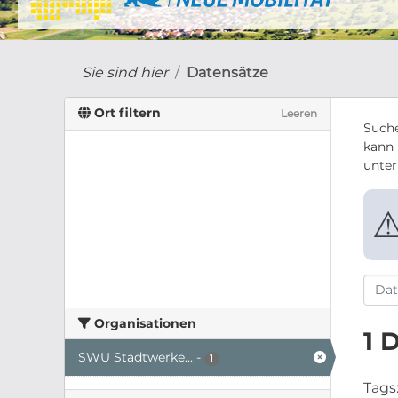
Sie sind hier
Datensätze
Ort filtern
Leeren
Suche
kann 
unte
Organisationen
1 
SWU Stadtwerke...
-
1
Tags