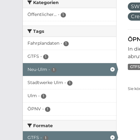
Kategorien
SW
Öffentlicher...
-
1
Cre
Tags
ÖPN
Fahrplandaten
-
1
In d
GTFS
-
abruf
1
GTFS
Neu-Ulm
-
1
Stadtwerke Ulm
-
1
Sie kö
Ulm
-
1
ÖPNV
-
1
Formate
GTFS
-
1